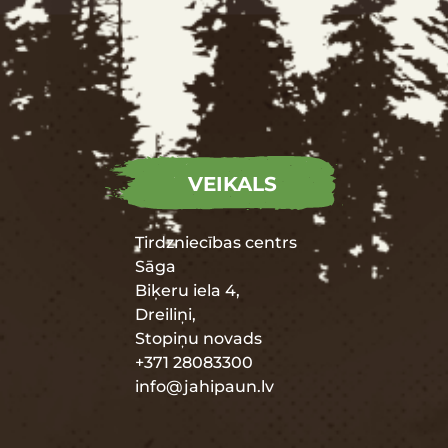
VEIKALS
Tirdzniecības centrs
Sāga
Biķeru iela 4,
Dreiliņi,
Stopiņu novads
+371 28083300
info@jahipaun.lv