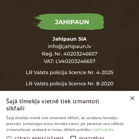
JAHIPAUN
Jahipaun SIA
info@jahipaun.lv
Reģ. Nr. 40203246657
VAT: LV40203246657
LR Valsts policija licence Nr. 4-2025
LR Valsts policija licence Nr. 8-2020
×
Šajā tīmekļa vietnē tiek izmantoti
sīkfaili
INFORMĀCIJA
LATVIAN
Šajā tīmekļa vietnē tiek izmantoti sīkfaili, lai uzlabotu lietotāju
pieredzi. Izmantojot mūsu tīmekļa vietni, jūs piekrītat visu sīkfailu
ENGLISH
izmantošanai saskaņā ar mūsu sīkfailu politiku.
Lasīt vairāk
Garantija
RUSSIAN
STRIKTI NEPIECIEŠAMIE
VEIKTSPĒJAS