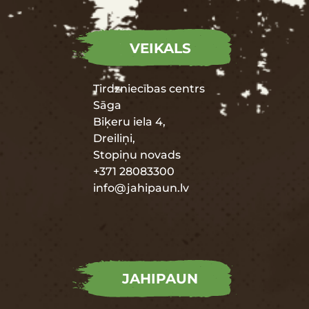
VEIKALS
Tirdzniecības centrs
Sāga
Biķeru iela 4,
Dreiliņi,
Stopiņu novads
+371 28083300
info@jahipaun.lv
JAHIPAUN