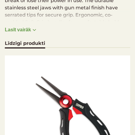
break or lose their power in use. The durable
stainless steel jaws with gun metal finish have
serrated tips for secure grip. Ergonomic, co-
molded Soft Grip handles for comfortable hold.
Lasīt vairāk
Length: 20 cm
Līdzīgi produkti