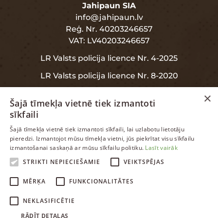
Jahipaun SIA
info@jahipaun.lv
Reģ. Nr. 40203246657
VAT: LV40203246657
LR Valsts policija licence Nr. 4-2025
LR Valsts policija licence Nr. 8-2020
×
Šajā tīmekļa vietnē tiek izmantoti
sīkfaili
INFORMĀCIJA
LATVIAN
Šajā tīmekļa vietnē tiek izmantoti sīkfaili, lai uzlabotu lietotāju
pieredzi. Izmantojot mūsu tīmekļa vietni, jūs piekrītat visu sīkfailu
ENGLISH
izmantošanai saskaņā ar mūsu sīkfailu politiku.
Lasīt vairāk
Garantija
RUSSIAN
STRIKTI NEPIECIEŠAMIE
VEIKTSPĒJAS
Datu aizsardzība
LATVIAN
MĒRĶA
FUNKCIONALITĀTES
NEKLASIFICĒTIE
RĀDĪT DETAĻAS