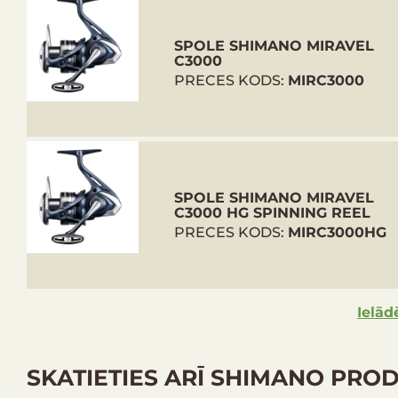
MagnumLite rotors
HAGANE Gear tehnoloģija
SPOLE SHIMANO MIRAVEL
Core Protect
C3000
SilentDrive
PRECES KODS:
MIRC3000
X-Ship
Propulsion Line Management System
G-Free korpuss
Cross Carbon berzes sajūgs
Rokturis: pa labi/pa kreisi
SPOLE SHIMANO MIRAVEL
C3000 HG SPINNING REEL
Artikuls
Pārnesumskaitlis
Vilces
PRECES KODS:
MIRC3000HG
spēks
(kg)
Ielād
MIR1000
5,0:1
3
SKATIETIES ARĪ SHIMANO PRO
MIRC2000S
5,0:1
3