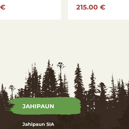
 €
215.00 €
245
0,30-180, 0,35-
75
5+1
130
245
0,30-180, 0,35-
99
5+1
130
270
0,35-175, 0,40-
105
5+1
120
JAHIPAUN
Jahipaun SIA