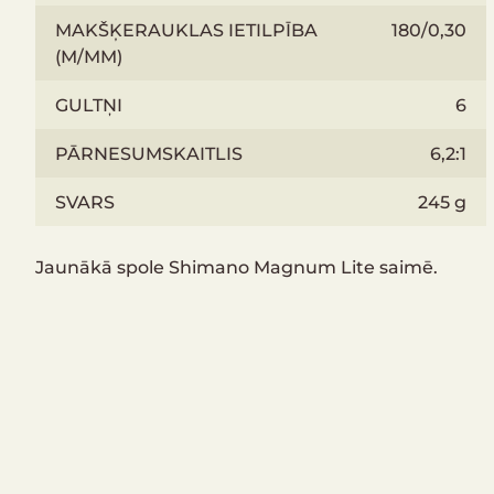
MAKŠĶERAUKLAS IETILPĪBA
180/0,30
(M/MM)
GULTŅI
6
PĀRNESUMSKAITLIS
6,2:1
SVARS
245 g
Jaunākā spole Shimano Magnum Lite saimē.