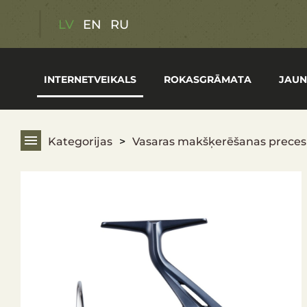
Atlaides
LV
EN
RU
Dāvanu kartes
INTERNETVEIKALS
ROKASGRĀMATA
JAUN
Medību piederumi
Vasaras makšķerēšanas preces
Kategorijas
Vasaras makšķerēšanas preces
Pārgājienu aprīkojums
Optika
Ieroči
Apģērbs un apavi