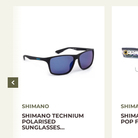
MIRC2000SHG
6,2:1
3
MIR2500
5,0:1
9
MIR2500S
5,0:1
4
MIR2500SHG
6,2:1
4
MIR2500HG
6,2:1
4
SHIMANO
SHIM
MIRC3000
5,0:1
9
SHIMANO TECHNIUM
SHIM
POLARISED
POP F
SUNGLASSES...
MIRC3000HG
6,2:1
9