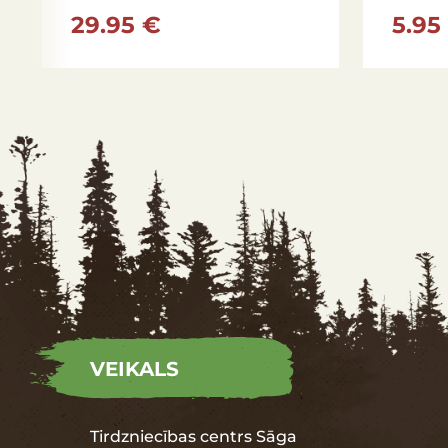
29.95 €
5.95
MIR4000
4,7:1
11
MIR4000XG
6,2:1
11
MIRC5000XG
6,2:1
11
VEIKALS
Tirdzniecības centrs Sāga