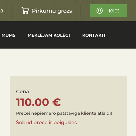
Pirkumu grozs
na
Ieiet
R MUMS
MEKLĒJAM KOLĒĢI
KONTAKTI
Cena
110.00 €
Precei nepiemēro patstāvīgā klienta atlaidi!
Šobrīd prece ir beigusies