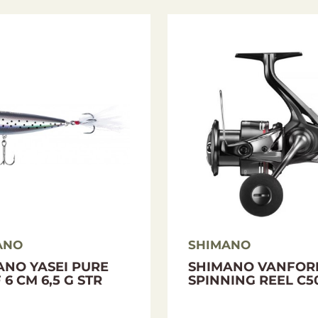
105, 0,18-80
180
0,14-145, 0,16-
79
5+1
105, 0,18-80
205
0,25-160
73
5+1
205
0,16-150, 0,18-
73
5+1
120, 0,20-95
205
0,16-150, 0,18-
91
5+1
120, 0,20-95
205
0,25-160
91
5+1
ANO
SHIMANO
205
0,25-210, 0,30-
73
5+1
ANO YASEI PURE
SHIMANO VANFOR
130, 0,35-100
 6 CM 6,5 G STR
SPINNING REEL C5
205
0,25-210, 0,30-
91
5+1
130, 0,35-100