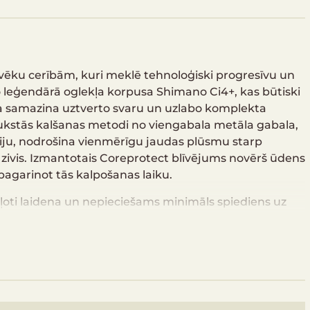
o cilvēku cerībām, kuri meklē tehnoloģiski progresīvu un
 leģendārā oglekļa korpusa Shimano Ci4+, kas būtiski
a samazina uztverto svaru un uzlabo komplekta
ukstās kalšanas metodi no viengabala metāla gabala,
ģiju, nodrošina vienmērīgu jaudas plūsmu starp
zivis. Izmantotais Coreprotect blīvējums novērš ūdens
agarinot tās kalpošanas laiku.
 ļoti laidena un nepieciešams minimāls spiediens uz
s nozīmē, ka apvienojumā ar jebkuru Shimano
, kam pateicoties, makšķerēšana jums būs efektīva