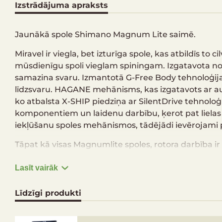
Izstrādājuma apraksts
Jaunākā spole Shimano Magnum Lite saimē.
Miravel ir viegla, bet izturīga spole, kas atbildīs t
mūsdienīgu spoli vieglam spiningam. Izgatavota no
samazina svaru. Izmantotā G-Free Body tehnoloģij
līdzsvaru. HAGANE mehānisms, kas izgatavots ar a
ko atbalsta X-SHIP piedziņa ar SilentDrive tehnolo
komponentiem un laidenu darbību, ķerot pat lielas 
iekļūšanu spoles mehānismos, tādējādi ievērojami p
Tāpat kā visas Magnumlite spoles, rotora darbība ir
kloķa, lai iedarbinātu mehānismu.
Lasīt vairāk
Miravel spoles nelielais svars un ideālais līdzsvar
makšķerkātu tā radīs ideāli sabalansētu komplektu
Līdzīgi produkti
un patīkama.
Korpuss ar oglekļa detaļām no Ci4+