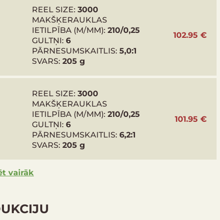
REEL SIZE:
3000
MAKŠĶERAUKLAS
IETILPĪBA (M/MM):
210/0,25
102.95 €
GULTŅI:
6
PĀRNESUMSKAITLIS:
5,0:1
SVARS:
205 g
REEL SIZE:
3000
MAKŠĶERAUKLAS
IETILPĪBA (M/MM):
210/0,25
101.95 €
GULTŅI:
6
Svars
Spoles
Roktura
Gultņi
PĀRNESUMSKAITLIS:
6,2:1
(g)
makšķerauklas
apgrieziens
SVARS:
205 g
ietilpība (m-
(cm)
mm)
ēt vairāk
175
0,18-170, 0,20-
66
5+1
140, 0,25-90
DUKCIJU
180
0,14-145, 0,16-
66
5+1