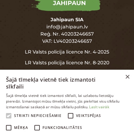
JAHIPAUN
Jahipaun SIA
info@jahipaun.lv
Reģ. Nr. 40203246657
VAT: LV40203246657
LR Valsts policija licence Nr. 4-2025
LR Valsts policija licence Nr. 8-2020
×
Šajā tīmekļa vietnē tiek izmantoti
sīkfaili
INFORMĀCIJA
LATVIAN
Šajā tīmekļa vietnē tiek izmantoti sīkfaili, lai uzlabotu lietotāju
pieredzi. Izmantojot mūsu tīmekļa vietni, jūs piekrītat visu sīkfailu
ENGLISH
izmantošanai saskaņā ar mūsu sīkfailu politiku.
Lasīt vairāk
Garantija
RUSSIAN
STRIKTI NEPIECIEŠAMIE
VEIKTSPĒJAS
Datu aizsardzība
LATVIAN
MĒRĶA
FUNKCIONALITĀTES