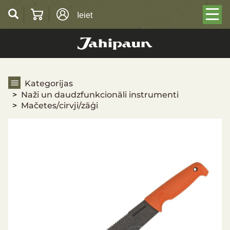
Ieiet
Visas kategorijas
Kategorijas
Naži un daudzfunkcionāli instrumenti
Mačetes/cirvji/zāģi