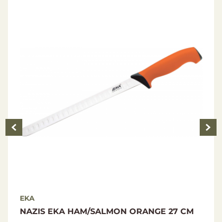
Ergonomisks lietais gumijas rokturis
Rokturī caurums, kurā var ievērt virvi
Kaideka futrālis, ir 15 caurumu stiprināšanai
Galīgā apstrāde: Stone washed
Kopējais garums: 435 mm
Asmens garums: 305 mm
Asmens biezums: 3 mm
Svars: 385 g
Iepakojums: blistera iepakojums
EKA
27 CM
APSTRĀDES NAŽU KOMPLEKTS EKA
BUTCHER ORANGE