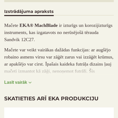
Izstrādājuma apraksts
Mačete
EKA® MachBlade
ir izturīgs un korozijizturīgs
instruments, kas izgatavots no nerūsējošā tērauda
Sandvik 12C27.
Mačete var veikt vairākas dažādas funkcijas: ar augšējo
robaino asmens virsu var zāģēt zarus vai izzāģēt krūmus,
ar apakšējo var cirst. Īpašais kaideka futrāļa dizains ļauj
mačeti izmantot kā zāģi, nenoņemot futrāli. Šis
instruments ir pārsteidzoši viegls – tas sver tikai 385 g.
Lasīt vairāk
Tas ir neaizstājams ceļabiedrs mežā vai pārgājienā.
Asmens materiāls: nerūsējošais tērauds Sandvik
SKATIETIES ARĪ EKA PRODUKCIJU
12C27
Atlaide -18%
Cietība pēc Rokvela skalas: 56-58
Ietaupījums 21.00 €