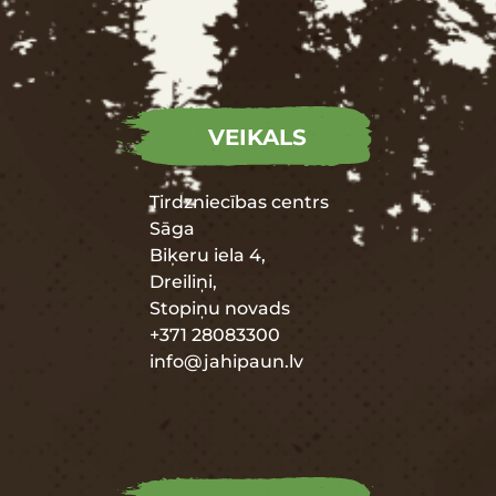
VEIKALS
Tirdzniecības centrs
Sāga
Biķeru iela 4,
Dreiliņi,
Stopiņu novads
+371 28083300
info@jahipaun.lv