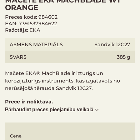
ORANGE
Preces kods: 984602
EAN: 7391537984622
Ražotājs: EKA
ASMENS MATERIĀLS
Sandvik 12C27
SVARS
385 g
Mačete EKA® MachBlade ir izturīgs un
korozijizturīgs instruments, kas izgatavots no
nerūsējošā tērauda Sandvik 12C27.
Prece ir noliktavā.
Pārbaudiet preces pieejamību veikalā
Cena