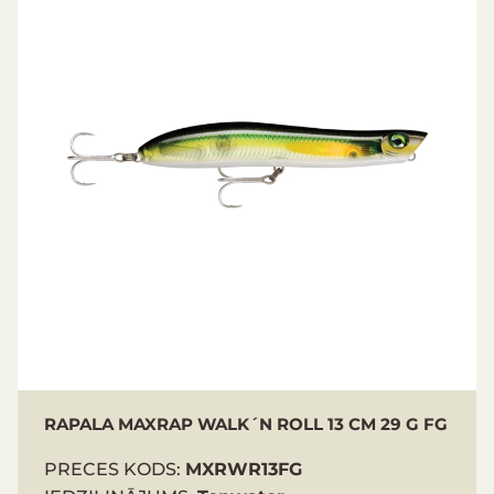
Aggressive, spitting, dog walking motion
Target saltwater fish species
Length: 13 cm
Weight: 29 g
RAPALA MAXRAP WALK´N ROLL 13 CM 29 G FG
PRECES KODS:
MXRWR13FG