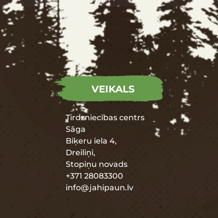
VEIKALS
Tirdzniecības centrs
Sāga
Biķeru iela 4,
Dreiliņi,
Stopiņu novads
+371 28083300
info@jahipaun.lv