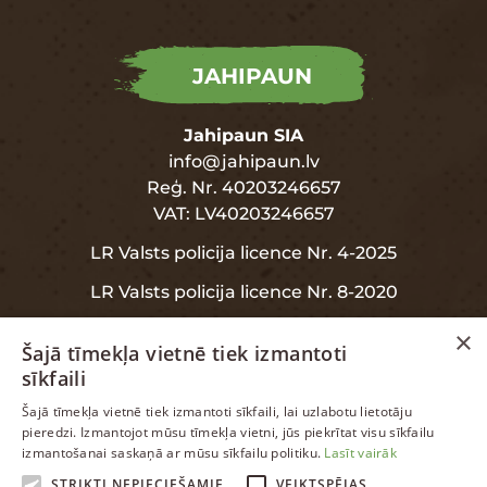
JAHIPAUN
Jahipaun SIA
info@jahipaun.lv
Reģ. Nr. 40203246657
VAT: LV40203246657
LR Valsts policija licence Nr. 4-2025
LR Valsts policija licence Nr. 8-2020
×
Šajā tīmekļa vietnē tiek izmantoti
sīkfaili
INFORMĀCIJA
LATVIAN
Šajā tīmekļa vietnē tiek izmantoti sīkfaili, lai uzlabotu lietotāju
pieredzi. Izmantojot mūsu tīmekļa vietni, jūs piekrītat visu sīkfailu
ENGLISH
izmantošanai saskaņā ar mūsu sīkfailu politiku.
Lasīt vairāk
Garantija
RUSSIAN
STRIKTI NEPIECIEŠAMIE
VEIKTSPĒJAS