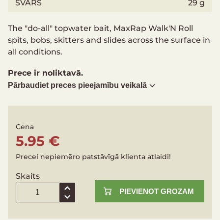
SVARS
29 g
The "do-all" topwater bait, MaxRap Walk'N Roll
spits, bobs, skitters and slides across the surface in
all conditions.
Prece ir noliktavā.
Pārbaudiet preces pieejamību veikalā
Cena
5.95 €
Precei nepiemēro patstāvīgā klienta atlaidi!
Skaits
PIEVIENOT GROZAM