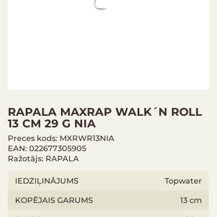
RAPALA MAXRAP WALK´N ROLL
13 CM 29 G NIA
Preces kods: MXRWR13NIA
EAN: 022677305905
Ražotājs: RAPALA
IEDZIĻINĀJUMS
Topwater
KOPĒJAIS GARUMS
13 cm