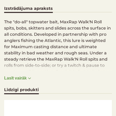
Izstrādājuma apraksts
The "do-all" topwater bait, MaxRap Walk'N Roll
spits, bobs, skitters and slides across the surface in
all conditions. Developed in partnership with pro
anglers fishing the Atlantic, this lure is weighted
for Maximum casting distance and ultimate
stability in bad weather and rough seas. Under a
steady retrieve the MaxRap Walk'N Roll spits and
rolls from side-to-side; or try a twitch & pause to
create a walking action. Crank it in fast to imitate a
fleeing baitfish; or when at rest with your rod tip
Lasīt vairāk
down, twitch it in place for a head-down bobbing
Līdzīgi produkti
motion. Fitted with VMC 7554 2X-Strong Ti coated
inline treble hooks.
​Extremely strong ABS body construction
Long-form internal weight system