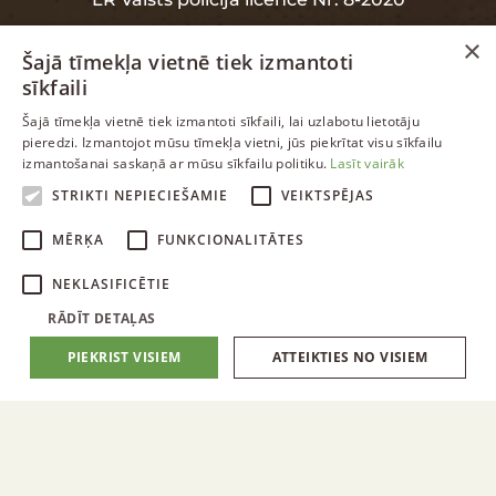
×
Šajā tīmekļa vietnē tiek izmantoti
sīkfaili
INFORMĀCIJA
LATVIAN
Šajā tīmekļa vietnē tiek izmantoti sīkfaili, lai uzlabotu lietotāju
pieredzi. Izmantojot mūsu tīmekļa vietni, jūs piekrītat visu sīkfailu
ENGLISH
izmantošanai saskaņā ar mūsu sīkfailu politiku.
Lasīt vairāk
Garantija
RUSSIAN
STRIKTI NEPIECIEŠAMIE
VEIKTSPĒJAS
Datu aizsardzība
LATVIAN
MĒRĶA
FUNKCIONALITĀTES
NEKLASIFICĒTIE
RĀDĪT DETAĻAS
PIEKRIST VISIEM
ATTEIKTIES NO VISIEM