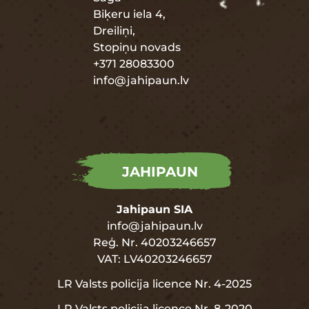
Biķeru iela 4,
Dreiliņi,
Stopiņu novads
+371 28083300
info@jahipaun.lv
JAHIPAUN
Jahipaun SIA
info@jahipaun.lv
Reģ. Nr. 40203246657
VAT: LV40203246657
LR Valsts policija licence Nr. 4-2025
LR Valsts policija licence Nr. 8-2020