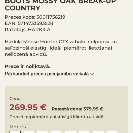
BOOTS MOSSY OAK BREAK-UP
COUNTRY
Preces kods: 30011756219
EAN: 5714733593528
Ražotājs: HÄRKILA
Härkila Moose Hunter GTX zābaki ir elpojoši un
salīdzinoši elastīgi, ideāli piemēroti lietošanai
nelīdzenā apvidū.
Prece ir noliktavā.
Pārbaudiet preces pieejamību veikalā
Cena
269.95 €
Parastā cena:
379.95 €
Precei nepiemēro patstāvīgā klienta atlaidi!
Izmērs