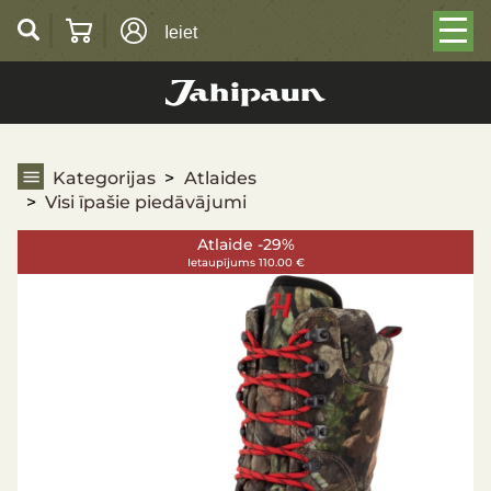
Ieiet
Visi īpašie piedāvājumi
Kategorijas
Atlaides
Visi īpašie piedāvājumi
Atlaide -29%
Ietaupījums 110.00 €