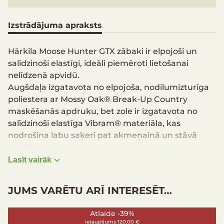
Izstrādājuma apraksts
Härkila Moose Hunter GTX zābaki ir elpojoši un
salīdzinoši elastīgi, ideāli piemēroti lietošanai
nelīdzenā apvidū.
Augšdaļa izgatavota no elpojoša, nodilumizturīga
poliestera ar Mossy Oak® Break-Up Country
maskēšanās apdruku, bet zole ir izgatavota no
salīdzinoši elastīga Vibram® materiāla, kas
nodrošina labu saķeri pat akmeņainā un stāvā
reljefā. Zolei ir arī redzama sarkana krāsa, kas
atbilst Moose Hunter 2.0 sērijas maskēšanās
Lasīt vairāk
sarkanajam tonim. Moose Hunter GTX zābakiem ir
pilnībā ūdensnecaurlaidīga GORE-TEX membrāna.
JUMS VARĒTU ARĪ INTERESĒT…
25 cm (10") augsts zābaks
Viegls un elpojošs
Atlaide -39%
Ietaupījums 120.00 €