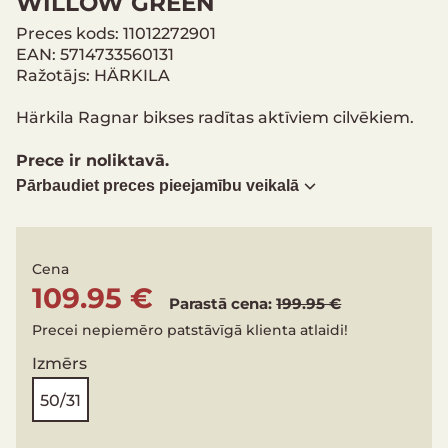
WILLOW GREEN
Preces kods: 11012272901
EAN: 5714733560131
Ražotājs: HÄRKILA
Härkila Ragnar bikses radītas aktīviem cilvēkiem.
Prece ir noliktavā.
Pārbaudiet preces pieejamību veikalā
Cena
109.95 €
Parastā cena:
199.95 €
Precei nepiemēro patstāvīgā klienta atlaidi!
Izmērs
50/31