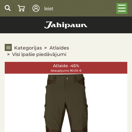
Ieiet
Visi īpašie piedāvājumi
Kategorijas
Atlaides
Visi īpašie piedāvājumi
Atlaide -45%
Ietaupījums 90.00 €