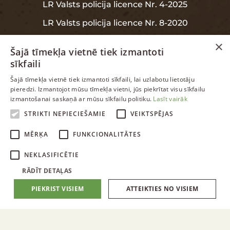
LR Valsts policija licence Nr. 4-2025
LR Valsts policija licence Nr. 8-2020
×
Šajā tīmekļa vietnē tiek izmantoti
sīkfaili
INFORMĀCIJA
LATVIAN
Šajā tīmekļa vietnē tiek izmantoti sīkfaili, lai uzlabotu lietotāju
pieredzi. Izmantojot mūsu tīmekļa vietni, jūs piekrītat visu sīkfailu
ENGLISH
izmantošanai saskaņā ar mūsu sīkfailu politiku.
Lasīt vairāk
Garantija
RUSSIAN
STRIKTI NEPIECIEŠAMIE
VEIKTSPĒJAS
Datu aizsardzība
LATVIAN
MĒRĶA
FUNKCIONALITĀTES
NEKLASIFICĒTIE
RĀDĪT DETAĻAS
PIEKRIST VISIEM
ATTEIKTIES NO VISIEM