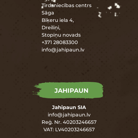
Tirdzniecības centrs
Sāga
Biķeru iela 4,
Dreiliņi,
Stopiņu novads
+371 28083300
info@jahipaun.lv
JAHIPAUN
Jahipaun SIA
info@jahipaun.lv
Reģ. Nr. 40203246657
VAT: LV40203246657