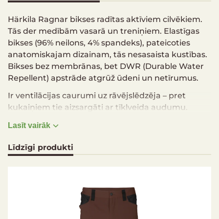
Härkila Ragnar bikses radītas aktīviem cilvēkiem.
Tās der medībām vasarā un treniņiem. Elastīgas
bikses (96% neilons, 4% spandeks), pateicoties
anatomiskajam dizainam, tās nesasaista kustības.
Bikses bez membrānas, bet DWR (Durable Water
Repellent) apstrāde atgrūž ūdeni un netīrumus.
Ir ventilācijas caurumi uz rāvējslēdzēja – pret
kukaiņiem tie aizsargāti ar tīklveida audumu.
Priekšpusē divas kabatas, uz gurniem kabatas ar
Lasīt vairāk
rāvējslēdzēju, lai no tām nekas neizkristu fiziskas
aktivitātes laikā. Labajā kabatā uz gurna ielaidums
Līdzīgi produkti
četrām aptverēm. Potīšu zonā īpaši izturīga
auduma ielaidumi un līplentes platuma
regulēšanai. Regulēšanas siksniņas arī atrodas aiz
ceļgaliem. Jostas kreisajā pusē riņķis, pie kura var
kaut ko piekarināt, lai atbrīvotu rokas.
Jostas kreisajā pusē D veida riņķis