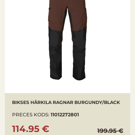
Priekšpusē kabatas ar rāvējslēdzēju
Uz gurniem kabatas ar rāvējslēdzēju
Uz rāvējslēdzējiem ventilācijas izgriezumi
Platuma regulēšana uz ceļgaliem
DWR apstrāde
Materiāls: 96% neilons, 4% spandeks, elastīgs
buraudekls
BIKSES HÄRKILA RAGNAR BURGUNDY/BLACK
PRECES KODS:
11012272801
114.95 €
199.95 €