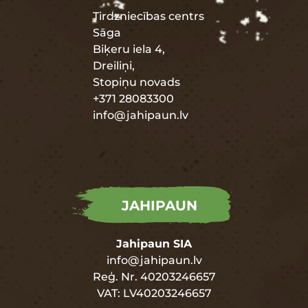
Tirdzniecības centrs
Sāga
Biķeru iela 4,
Dreiliņi,
Stopiņu novads
+371 28083300
info@jahipaun.lv
JAHIPAUN
Jahipaun SIA
info@jahipaun.lv
Reģ. Nr. 40203246657
VAT: LV40203246657