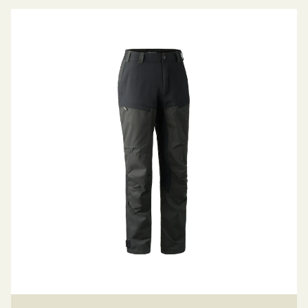
· Materiāls: 65% poliesters / 35% kokvilna
Izmēru tabula