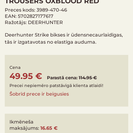
TROUSERS OXBLOOD RED
Preces kods: 3989-470-46
EAN: 5702827177617
Ražotājs: DEERHUNTER
Deerhunter Strike bikses ir ūdensnecaurlaidīgas,
tās ir izgatavotas no elastīga auduma.
Cena
49.95 €
Parastā cena:
114.95 €
Precei nepiemēro patstāvīgā klienta atlaidi!
Šobrīd prece ir beigusies
Ikmēneša
maksājums:
16.65 €