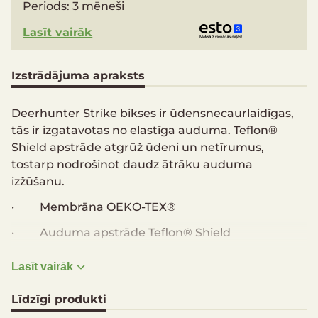
Periods:
3 mēneši
Lasīt vairāk
Izstrādājuma apraksts
Deerhunter Strike bikses ir ūdensnecaurlaidīgas,
tās ir izgatavotas no elastīga auduma. Teflon®
Shield apstrāde atgrūž ūdeni un netīrumus,
tostarp nodrošinot daudz ātrāku auduma
izžūšanu.
· Membrāna OEKO-TEX®
· Auduma apstrāde Teflon® Shield
· Elastīgs audums 4-way-stretch nodrošina
Lasīt vairāk
optimālu kustību brīvību
Līdzīgi produkti
· Artikulēts piegriezums ceļgalu daļā