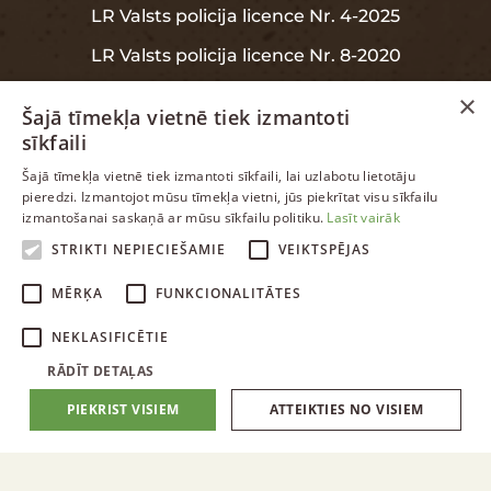
LR Valsts policija licence Nr. 4-2025
LR Valsts policija licence Nr. 8-2020
×
Šajā tīmekļa vietnē tiek izmantoti
sīkfaili
INFORMĀCIJA
LATVIAN
Šajā tīmekļa vietnē tiek izmantoti sīkfaili, lai uzlabotu lietotāju
pieredzi. Izmantojot mūsu tīmekļa vietni, jūs piekrītat visu sīkfailu
ENGLISH
izmantošanai saskaņā ar mūsu sīkfailu politiku.
Lasīt vairāk
Garantija
RUSSIAN
STRIKTI NEPIECIEŠAMIE
VEIKTSPĒJAS
Datu aizsardzība
LATVIAN
MĒRĶA
FUNKCIONALITĀTES
NEKLASIFICĒTIE
RĀDĪT DETAĻAS
PIEKRIST VISIEM
ATTEIKTIES NO VISIEM