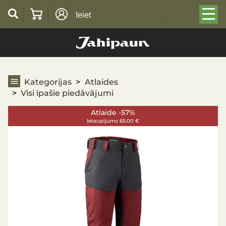
Ieiet
Visi īpašie piedāvājumi
Kategorijas
Atlaides
Visi īpašie piedāvājumi
Atlaide -57%
Ietaupījums 65.00 €