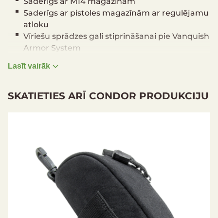
Saderīgs ar M14 magazīnām
Saderīgs ar pistoles magazīnām ar regulējamu
atloku
Vīriešu sprādzes gali stiprināšanai pie Vanquish
Armor System
Velcro aizmugure
Lasīt vairāk
SKATIETIES ARĪ CONDOR PRODUKCIJU