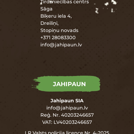
Tirdzniecības centrs
Sāga
Biķeru iela 4,
Dreiliņi,
Stopiņu novads
+371 28083300
info@jahipaun.lv
JAHIPAUN
Jahipaun SIA
info@jahipaun.lv
Reģ. Nr. 40203246657
VAT: LV40203246657
LR Valsts policija licence Nr. 4-2025