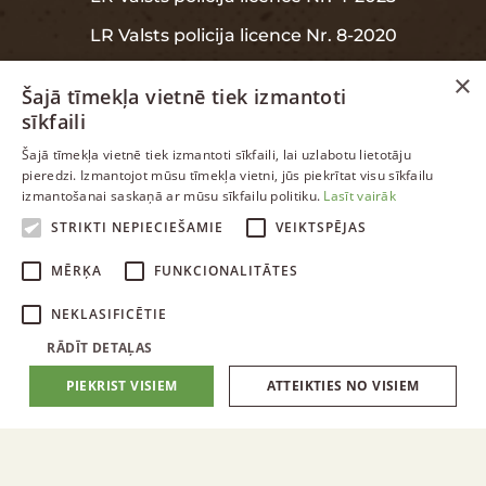
LR Valsts policija licence Nr. 8-2020
×
Šajā tīmekļa vietnē tiek izmantoti
sīkfaili
INFORMĀCIJA
LATVIAN
Šajā tīmekļa vietnē tiek izmantoti sīkfaili, lai uzlabotu lietotāju
pieredzi. Izmantojot mūsu tīmekļa vietni, jūs piekrītat visu sīkfailu
ENGLISH
izmantošanai saskaņā ar mūsu sīkfailu politiku.
Lasīt vairāk
Garantija
RUSSIAN
STRIKTI NEPIECIEŠAMIE
VEIKTSPĒJAS
Datu aizsardzība
LATVIAN
MĒRĶA
FUNKCIONALITĀTES
NEKLASIFICĒTIE
RĀDĪT DETAĻAS
PIEKRIST VISIEM
ATTEIKTIES NO VISIEM