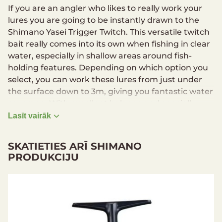
If you are an angler who likes to really work your
lures you are going to be instantly drawn to the
Shimano Yasei Trigger Twitch. This versatile twitch
bait really comes into its own when fishing in clear
water, especially in shallow areas around fish-
holding features. Depending on which option you
select, you can work these lures from just under
the surface down to 3m, giving you fantastic water
coverage. With excellent balance and specially
tuned front lips you can use a wide range of twitch
Lasīt vairāk
techniques from fast to slow, with short or long
pauses. Each twitch fires the lures into action with
SKATIETIES ARĪ SHIMANO
a nervous darting action that imitates a wounded
PRODUKCIJU
or confused bait fish, whilst the pause enables the
lure to retain its balance and is often the time
when predators will hit the lure with extreme
speed and force.
Lure type: Twitch Bait