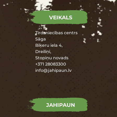
VEIKALS
Tirdzniecības centrs
Sāga
Biķeru iela 4,
Dreiliņi,
Stopiņu novads
+371 28083300
info@jahipaun.lv
JAHIPAUN