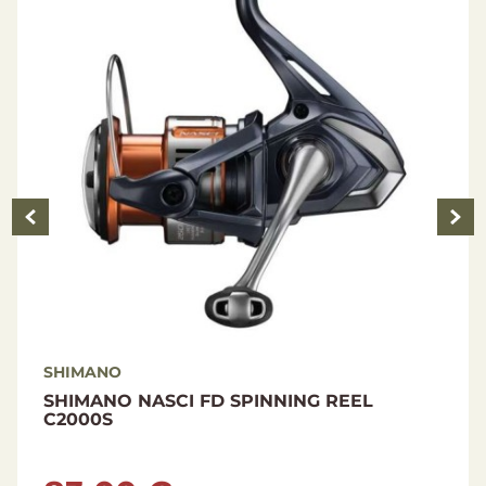
Byoyancy: Suspending
Swimming depth: 0-2 m
Length: 6 cm
Weight: 4 g
SHIMANO
PINNING REEL
SHIMANO ULTEGRA XTE S