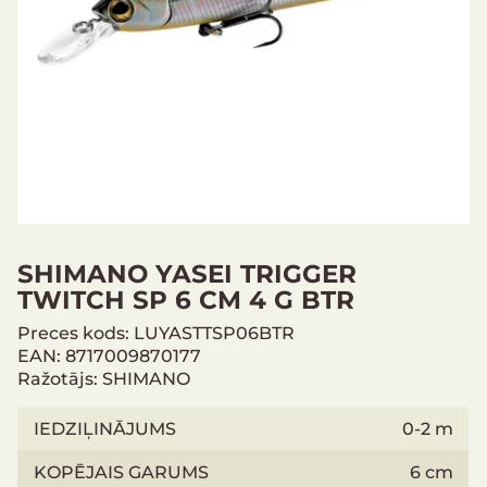
SHIMANO YASEI TRIGGER
TWITCH SP 6 CM 4 G BTR
Preces kods: LUYASTTSP06BTR
EAN: 8717009870177
Ražotājs: SHIMANO
IEDZIĻINĀJUMS
0-2 m
KOPĒJAIS GARUMS
6 cm