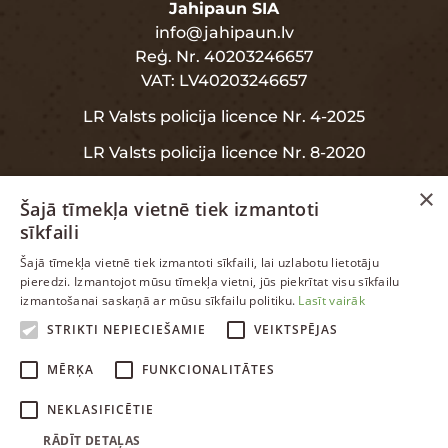
Jahipaun SIA
info@jahipaun.lv
Reģ. Nr. 40203246657
VAT: LV40203246657
LR Valsts policija licence Nr. 4-2025
LR Valsts policija licence Nr. 8-2020
×
Šajā tīmekļa vietnē tiek izmantoti
sīkfaili
INFORMĀCIJA
LATVIAN
Šajā tīmekļa vietnē tiek izmantoti sīkfaili, lai uzlabotu lietotāju
pieredzi. Izmantojot mūsu tīmekļa vietni, jūs piekrītat visu sīkfailu
ENGLISH
izmantošanai saskaņā ar mūsu sīkfailu politiku.
Lasīt vairāk
Garantija
RUSSIAN
STRIKTI NEPIECIEŠAMIE
VEIKTSPĒJAS
Datu aizsardzība
LATVIAN
MĒRĶA
FUNKCIONALITĀTES
NEKLASIFICĒTIE
RĀDĪT DETAĻAS