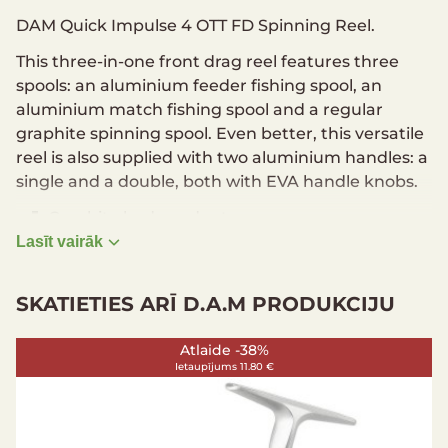
DAM Quick Impulse 4 OTT FD Spinning Reel.
This three-in-one front drag reel features three
spools: an aluminium feeder fishing spool, an
aluminium match fishing spool and a regular
graphite spinning spool. Even better, this versatile
reel is also supplied with two aluminium handles: a
single and a double, both with EVA handle knobs.
Graphite body and rotor
3+1 sealed ball bearings
Lasīt vairāk
Infinite anti-reverse system
Feeder shape aluminium spool
SKATIETIES ARĪ D.A.M PRODUKCIJU
Match shape aluminium spool
Standard shape graphite spare spool
Aluminium spools feature rounded metal line
clip
Machine-cut pinion gear
Oversized aluminium bail