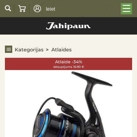
Ieiet
Atlaides
Kategorijas
Atlaides
Atlaide -34%
Ietaupījums 16.90 €