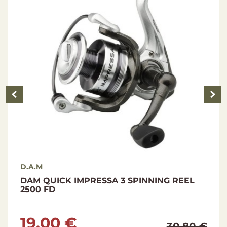
Aluminum die cast handle with EVA knob
Double handle aluminum handle with EVA
knobs
Specifications
Size: 3000
Bearing Count: 3+1 BB
Gear Ratio: 5.2:1
Max Drag: 8 kg
Line capacity m/mm: 140/0.25
Retrieve per crank: 78 cm
Weight: 278 g
D.A.M
G REEL
Standard Spinner Stripe
2.52 €
30.80 €