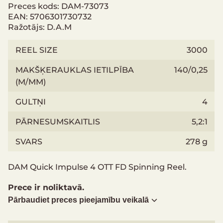
Preces kods: DAM-73073
EAN: 5706301730732
Ražotājs: D.A.M
REEL SIZE
3000
MAKŠĶERAUKLAS IETILPĪBA
140/0,25
(M/MM)
GULTŅI
4
PĀRNESUMSKAITLIS
5,2:1
SVARS
278 g
DAM Quick Impulse 4 OTT FD Spinning Reel.
Prece ir noliktavā.
Pārbaudiet preces pieejamību veikalā