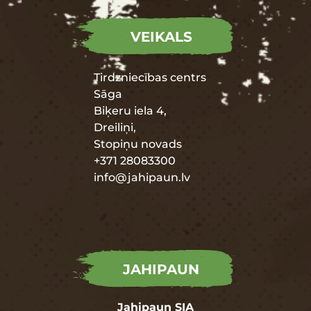
VEIKALS
Tirdzniecības centrs
Sāga
Biķeru iela 4,
Dreiliņi,
Stopiņu novads
+371 28083300
info@jahipaun.lv
JAHIPAUN
Jahipaun SIA