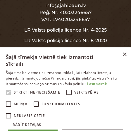
info@jahipaun.lv
Reģ. Nr. 40203246657
VAT: LV40203246657
LR Valsts policija licence Nr. 4-2025
LR Valsts policija licence Nr. 8-2020
×
Šajā tīmekļa vietnē tiek izmantoti
sīkfaili
INFORMĀCIJA
LATVIAN
Šajā tīmekļa vietnē tiek izmantoti sīkfaili, lai uzlabotu lietotāju
pieredzi. Izmantojot mūsu tīmekļa vietni, jūs piekrītat visu sīkfailu
ENGLISH
izmantošanai saskaņā ar mūsu sīkfailu politiku.
Lasīt vairāk
Garantija
RUSSIAN
STRIKTI NEPIECIEŠAMIE
VEIKTSPĒJAS
Datu aizsardzība
LATVIAN
MĒRĶA
FUNKCIONALITĀTES
NEKLASIFICĒTIE
RĀDĪT DETAĻAS