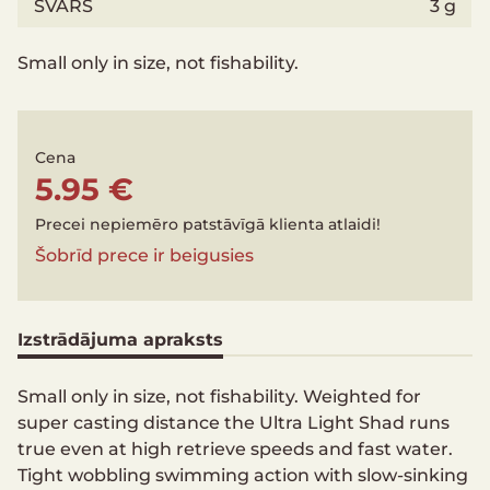
SVARS
3 g
Small only in size, not fishability.
Cena
5.95 €
Precei nepiemēro patstāvīgā klienta atlaidi!
Šobrīd prece ir beigusies
Izstrādājuma apraksts
Small only in size, not fishability. Weighted for
super casting distance the Ultra Light Shad runs
true even at high retrieve speeds and fast water.
Tight wobbling swimming action with slow-sinking