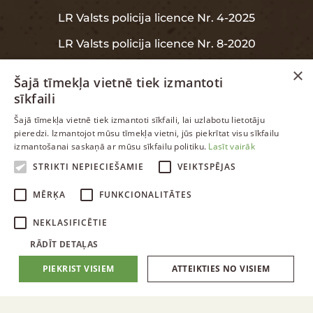
LR Valsts policija licence Nr. 4-2025
LR Valsts policija licence Nr. 8-2020
×
Šajā tīmekļa vietnē tiek izmantoti
sīkfaili
INFORMĀCIJA
LATVIAN
Šajā tīmekļa vietnē tiek izmantoti sīkfaili, lai uzlabotu lietotāju
pieredzi. Izmantojot mūsu tīmekļa vietni, jūs piekrītat visu sīkfailu
ENGLISH
izmantošanai saskaņā ar mūsu sīkfailu politiku.
Lasīt vairāk
Garantija
RUSSIAN
STRIKTI NEPIECIEŠAMIE
VEIKTSPĒJAS
Datu aizsardzība
LATVIAN
MĒRĶA
FUNKCIONALITĀTES
NEKLASIFICĒTIE
RĀDĪT DETAĻAS
PIEKRIST VISIEM
ATTEIKTIES NO VISIEM