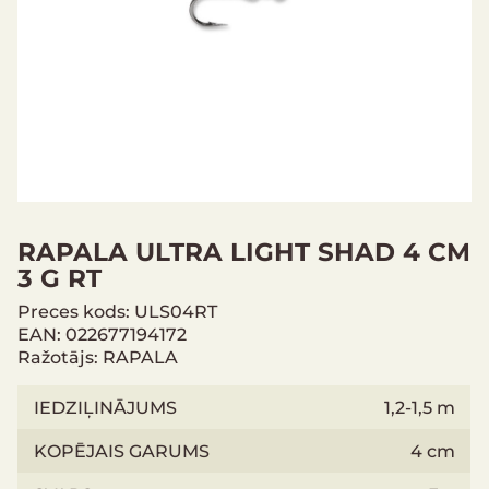
RAPALA ULTRA LIGHT SHAD 4 CM
3 G RT
Preces kods: ULS04RT
EAN: 022677194172
Ražotājs: RAPALA
IEDZIĻINĀJUMS
1,2-1,5 m
KOPĒJAIS GARUMS
4 cm