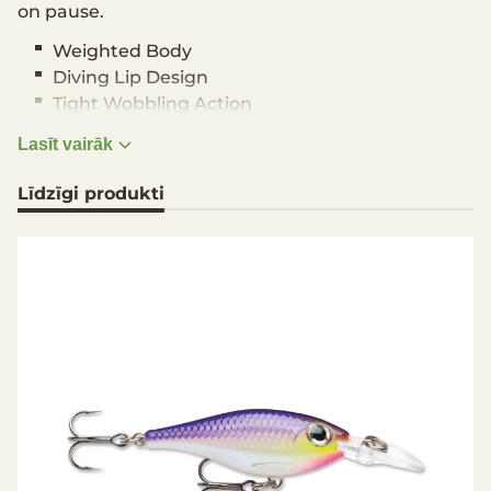
on pause.
Weighted Body
Diving Lip Design
Tight Wobbling Action
Slow Sinking
Lasīt vairāk
External Scales
3D Holographic Eyes
Līdzīgi produkti
VMC® Black Nickel Round Bend Hooks
Hand-Tuned & Tank-Tested
Running depth: 1.2 - 1.5 m