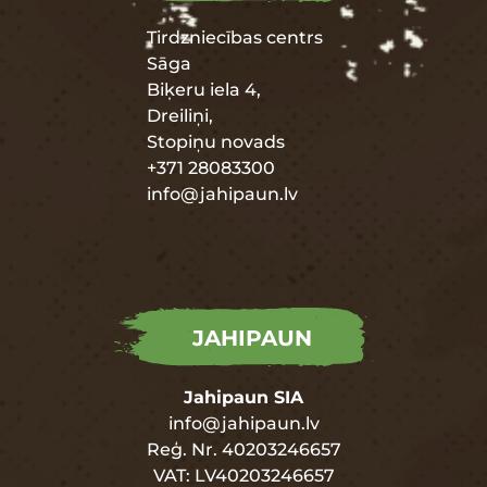
Tirdzniecības centrs
Sāga
Biķeru iela 4,
Dreiliņi,
Stopiņu novads
+371 28083300
info@jahipaun.lv
JAHIPAUN
Jahipaun SIA
info@jahipaun.lv
Reģ. Nr. 40203246657
VAT: LV40203246657