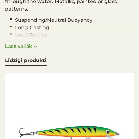
through the water. Metallic, painted or glass
patterns.
Suspending/Neutral Buoyancy
Long-Casting
Loud Rattles
Runs Straight and True
Lasīt vairāk
Cast or Troll
Premium VMC® Black Nickel Hooks
Līdzīgi produkti
Three Superior Finish Styles
Hand Tuned & Tank Tested
Running Depth: 1,2 - 1,8 m
Length: 6 cm
Weight: 3 g