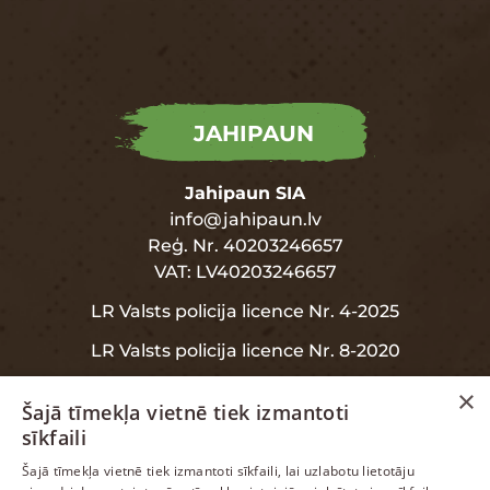
JAHIPAUN
Jahipaun SIA
info@jahipaun.lv
Reģ. Nr. 40203246657
VAT: LV40203246657
LR Valsts policija licence Nr. 4-2025
LR Valsts policija licence Nr. 8-2020
×
Šajā tīmekļa vietnē tiek izmantoti
sīkfaili
INFORMĀCIJA
LATVIAN
Šajā tīmekļa vietnē tiek izmantoti sīkfaili, lai uzlabotu lietotāju