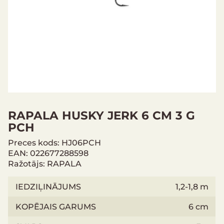
RAPALA HUSKY JERK 6 CM 3 G
PCH
Preces kods: HJ06PCH
EAN: 022677288598
Ražotājs: RAPALA
IEDZIĻINĀJUMS
1,2-1,8 m
KOPĒJAIS GARUMS
6 cm