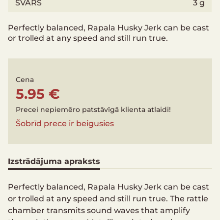
SVARS
3 g
Perfectly balanced, Rapala Husky Jerk can be cast
or trolled at any speed and still run true.
Cena
5.95 €
Precei nepiemēro patstāvīgā klienta atlaidi!
Šobrīd prece ir beigusies
Izstrādājuma apraksts
Perfectly balanced, Rapala Husky Jerk can be cast
or trolled at any speed and still run true. The rattle
chamber transmits sound waves that amplify