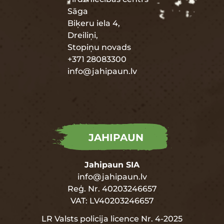
Sāga
Biķeru iela 4,
Dreiliņi,
Stopiņu novads
+371 28083300
info@jahipaun.lv
JAHIPAUN
Jahipaun SIA
info@jahipaun.lv
Reģ. Nr. 40203246657
VAT: LV40203246657
LR Valsts policija licence Nr. 4-2025