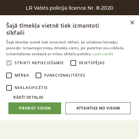
LR Valsts policija licence Nr. 8-2020
×
Šajā tīmekļa vietnē tiek izmantoti
sīkfaili
INFORMĀCIJA
LATVIAN
Šajā tīmekļa vietnē tiek izmantoti sīkfaili, lai uzlabotu lietotāju
pieredzi. Izmantojot mūsu tīmekļa vietni, jūs piekrītat visu sīkfailu
ENGLISH
izmantošanai saskaņā ar mūsu sīkfailu politiku.
Lasīt vairāk
Garantija
RUSSIAN
STRIKTI NEPIECIEŠAMIE
VEIKTSPĒJAS
Datu aizsardzība
LATVIAN
MĒRĶA
FUNKCIONALITĀTES
NEKLASIFICĒTIE
RĀDĪT DETAĻAS
PIEKRIST VISIEM
ATTEIKTIES NO VISIEM