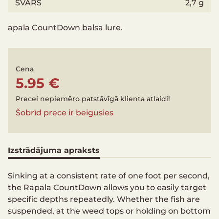
SVARS
2,7 g
apala CountDown balsa lure.
Cena
5.95 €
Precei nepiemēro patstāvīgā klienta atlaidi!
Šobrīd prece ir beigusies
Izstrādājuma apraksts
Sinking at a consistent rate of one foot per second,
the Rapala CountDown allows you to easily target
specific depths repeatedly. Whether the fish are
suspended, at the weed tops or holding on bottom