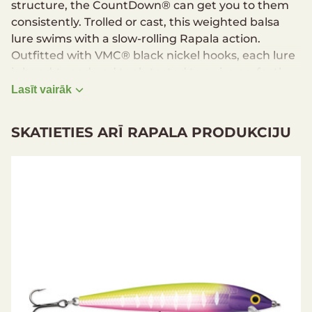
structure, the CountDown® can get you to them
consistently. Trolled or cast, this weighted balsa
lure swims with a slow-rolling Rapala action.
Outfitted with VMC® black nickel hooks, each lure
is hand-tuned and tank-tested to swim perfectly
right out of the box.
Lasīt vairāk
Custom Swimming Action
SKATIETIES ARĪ RAPALA PRODUKCIJU
Controlled Depth Technique
Large Size Range
VMC Black Nickle Hooks
Hand Tuned & Tank Tested
Specifications
Running depth: 0,3-0,9 m
Hook size: One No. 12
Length: 2,5 cm
Weight: 2,7 g