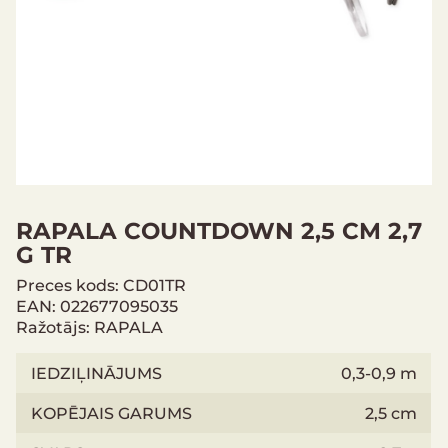
RAPALA COUNTDOWN 2,5 CM 2,7
G TR
Preces kods: CD01TR
EAN: 022677095035
Ražotājs: RAPALA
IEDZIĻINĀJUMS
0,3-0,9 m
KOPĒJAIS GARUMS
2,5 cm