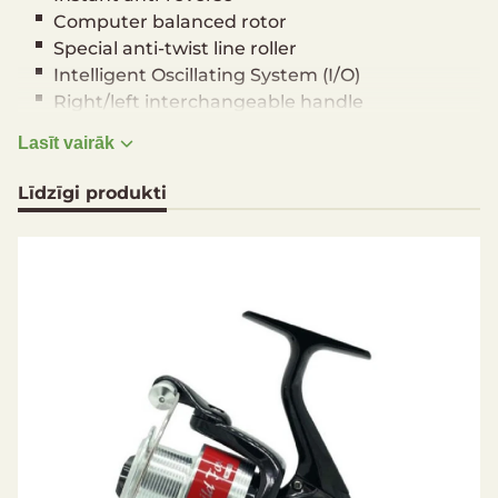
Computer balanced rotor
Special anti-twist line roller
Intelligent Oscillating System (I/O)
Right/left interchangeable handle
Spft-touch handle knob
Lasīt vairāk
Specifications
Līdzīgi produkti
Model: WF3000
Size: 3000
Bearing Count: 1+1 BB
Gear Ratio: 4,9:1
Max Drag: 5 kg
Line capacity m/mm: 260/0,25, 210/0,28,
180/0,30
Retrieve per crank: 80 cm
Weight: 339 g