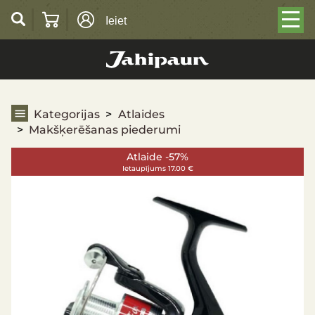
Ieiet
Makšķerēšanas piederumi
Kategorijas
Atlaides
Makšķerēšanas piederumi
Atlaide -57%
Ietaupījums 17.00 €