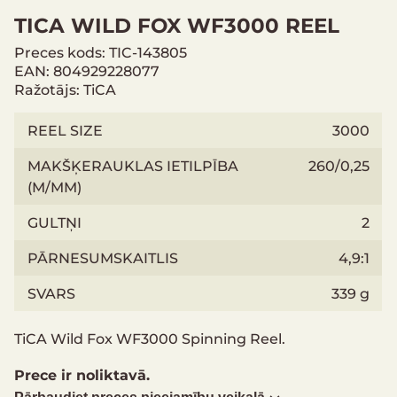
TICA WILD FOX WF3000 REEL
Preces kods: TIC-143805
EAN: 804929228077
Ražotājs: TiCA
REEL SIZE
3000
MAKŠĶERAUKLAS IETILPĪBA
260/0,25
(M/MM)
GULTŅI
2
PĀRNESUMSKAITLIS
4,9:1
SVARS
339 g
TiCA Wild Fox WF3000 Spinning Reel.
Prece ir noliktavā.