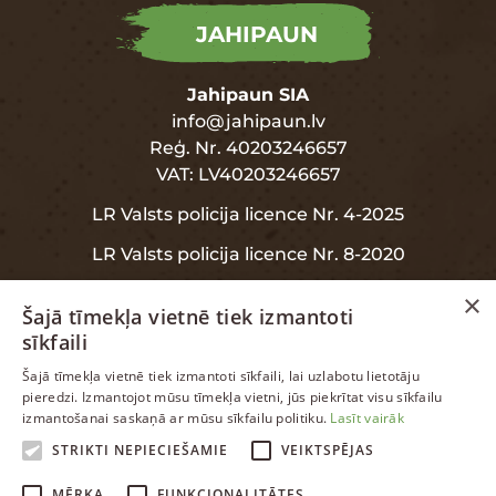
JAHIPAUN
Jahipaun SIA
info@jahipaun.lv
Reģ. Nr. 40203246657
VAT: LV40203246657
LR Valsts policija licence Nr. 4-2025
LR Valsts policija licence Nr. 8-2020
×
Šajā tīmekļa vietnē tiek izmantoti
sīkfaili
INFORMĀCIJA
LATVIAN
Šajā tīmekļa vietnē tiek izmantoti sīkfaili, lai uzlabotu lietotāju
pieredzi. Izmantojot mūsu tīmekļa vietni, jūs piekrītat visu sīkfailu
ENGLISH
izmantošanai saskaņā ar mūsu sīkfailu politiku.
Lasīt vairāk
Garantija
RUSSIAN
STRIKTI NEPIECIEŠAMIE
VEIKTSPĒJAS
Datu aizsardzība
LATVIAN
MĒRĶA
FUNKCIONALITĀTES