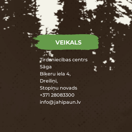
VEIKALS
Tirdzniecības centrs
Sāga
Biķeru iela 4,
Dreiliņi,
Stopiņu novads
+371 28083300
info@jahipaun.lv