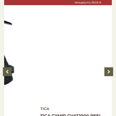
Ietaupījums 36.05 €
TICA
TICA GYMIR GVAT1000 REEL