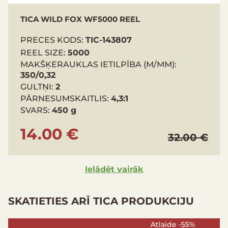
TICA WILD FOX WF5000 REEL
PRECES KODS:
TIC-143807
REEL SIZE:
5000
MAKŠĶERAUKLAS IETILPĪBA (M/MM):
350/0,32
GULTŅI:
2
PĀRNESUMSKAITLIS:
4,3:1
SVARS:
450 g
14.00 €
32.00 €
Ielādēt vairāk
SKATIETIES ARĪ TICA PRODUKCIJU
Atlaide -55%