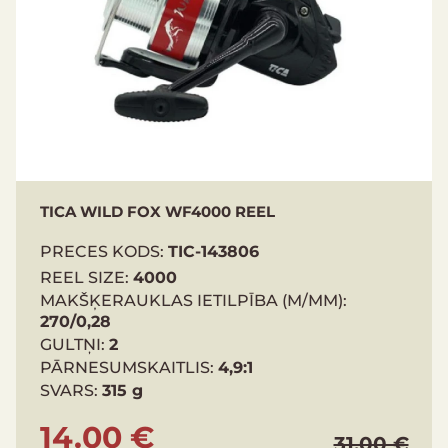
TICA WILD FOX WF4000 REEL
PRECES KODS:
TIC-143806
REEL SIZE:
4000
MAKŠĶERAUKLAS IETILPĪBA (M/MM):
270/0,28
GULTŅI:
2
PĀRNESUMSKAITLIS:
4,9:1
SVARS:
315 g
14.00 €
31.00 €