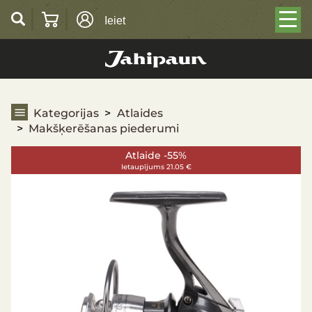
Ieiet
Makšķerēšanas piederumi
Kategorijas
Atlaides
Makšķerēšanas piederumi
Atlaide -55%
Ietaupījums 21.05 €