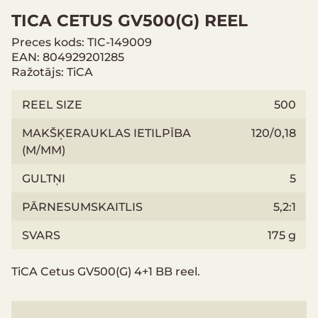
TICA CETUS GV500(G) REEL
Preces kods: TIC-149009
EAN: 804929201285
Ražotājs: TiCA
REEL SIZE
500
MAKŠĶERAUKLAS IETILPĪBA
120/0,18
(M/MM)
GULTŅI
5
PĀRNESUMSKAITLIS
5,2:1
SVARS
175 g
TiCA Cetus GV500(G) 4+1 BB reel.