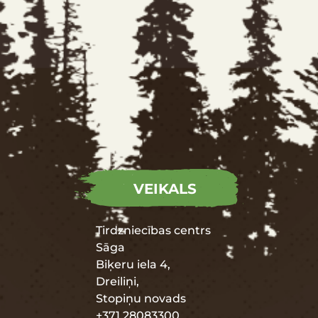
VEIKALS
Tirdzniecības centrs
Sāga
Biķeru iela 4,
Dreiliņi,
Stopiņu novads
+371 28083300