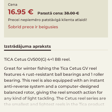
Cena
16.95 €
Parastā cena:
38.00 €
Precei nepiemēro patstāvīgā klienta atlaidi!
Šobrīd prece ir beigusies
Izstrādājuma apraksts
TiCA Cetus GV500(G) 4+1 BB reel.
Great for winter fishing the Tica Cetus GV reel
features 4 rust-resistant ball bearings and 1 roller
bearing. This reel is also equipped with an instant
anti-reverse system and a computer-designed
balanced rotor, giving the reel smooth action for
any kind of light tackling. The Cetus reel series are
the smallest and lightest reels in the Tica product
line.