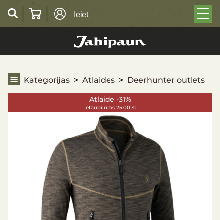
Ieiet
Deerhunter outlets
Kategorijas
Atlaides
Deerhunter outlets
Atlaide -31%
Ietaupījums 25.00 €