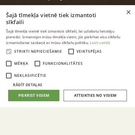
×
Šajā tīmekļa vietnē tiek izmantoti
sīkfaili
INFORMĀCIJA
LATVIAN
Šajā tīmekļa vietnē tiek izmantoti sīkfaili, lai uzlabotu lietotāju
pieredzi. Izmantojot mūsu tīmekļa vietni, jūs piekrītat visu sīkfailu
ENGLISH
izmantošanai saskaņā ar mūsu sīkfailu politiku.
Lasīt vairāk
Garantija
RUSSIAN
STRIKTI NEPIECIEŠAMIE
VEIKTSPĒJAS
Datu aizsardzība
LATVIAN
MĒRĶA
FUNKCIONALITĀTES
NEKLASIFICĒTIE
RĀDĪT DETAĻAS
PIEKRIST VISIEM
ATTEIKTIES NO VISIEM