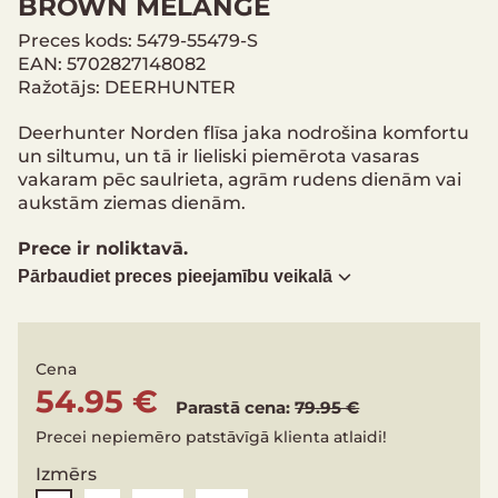
BROWN MELANGE
Preces kods: 5479-55479-S
EAN: 5702827148082
Ražotājs: DEERHUNTER
Deerhunter Norden flīsa jaka nodrošina komfortu
un siltumu, un tā ir lieliski piemērota vasaras
vakaram pēc saulrieta, agrām rudens dienām vai
aukstām ziemas dienām.
Prece ir noliktavā.
Pārbaudiet preces pieejamību veikalā
Cena
54.95 €
Parastā cena:
79.95 €
Precei nepiemēro patstāvīgā klienta atlaidi!
Izmērs