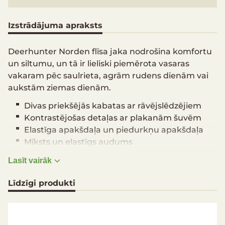
Izstrādājuma apraksts
Deerhunter Norden flīsa jaka nodrošina komfortu
un siltumu, un tā ir lieliski piemērota vasaras
vakaram pēc saulrieta, agrām rudens dienām vai
aukstām ziemas dienām.
Divas priekšējās kabatas ar rāvējslēdzējiem
Kontrastējošas detaļas ar plakanām šuvēm
Elastīga apakšdaļa un piedurkņu apakšdaļa
Mīksts un elastīgs audums
Materiāli
Lasīt vairāk
Virsējais audums: 88% poliesters / 12% elastāns,
Līdzīgi produkti
275 g/m²