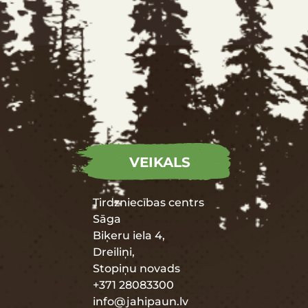
VEIKALS
Tirdzniecības centrs
Sāga
Biķeru iela 4,
Dreiliņi,
Stopiņu novads
+371 28083300
info@jahipaun.lv