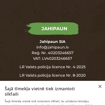
JAHIPAUN
Jahipaun SIA
info@jahipaun.lv
Reģ. Nr. 40203246657
VAT: LV40203246657
LR Valsts policija licence Nr. 4-2025
LR Valsts policija licence Nr. 8-2020
×
Šajā tīmekļa vietnē tiek izmantoti
sīkfaili
INFORMĀCIJA
LATVIAN
Šajā tīmekļa vietnē tiek izmantoti sīkfaili, lai uzlabotu lietotāju