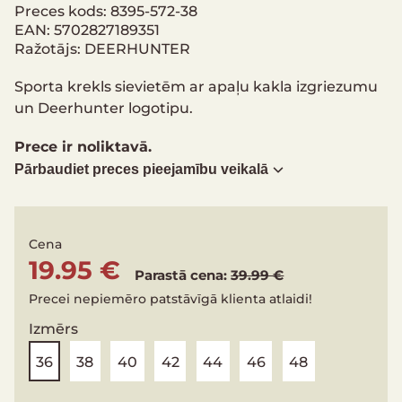
Preces kods: 8395-572-38
EAN: 5702827189351
Ražotājs: DEERHUNTER
Sporta krekls sievietēm ar apaļu kakla izgriezumu
un Deerhunter logotipu.
Prece ir noliktavā.
Pārbaudiet preces pieejamību veikalā
Cena
19.95 €
Parastā cena:
39.99 €
Precei nepiemēro patstāvīgā klienta atlaidi!
Izmērs
36
38
40
42
44
46
48