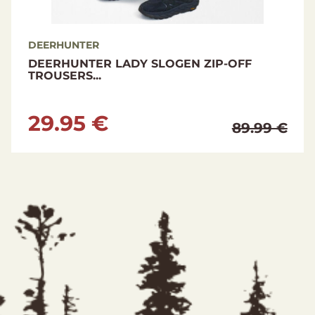
DEERHUNTER
DEERHUNTER LADY NORTHWARD
PADDED JACKET...
39.95 €
99 €
69.99 