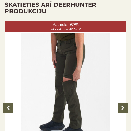
Izmēru tabula
SKATIETIES ARĪ DEERHUNTER
PRODUKCIJU
Atlaide -43%
Ietaupījums 30.04 €