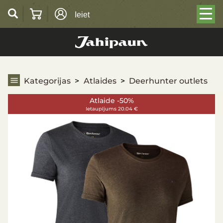
Ieiet
Deerhunter outlets
Kategorijas
Atlaides
Deerhunter outlets
Atlaide -50%
Ietaupījums 20.04 €