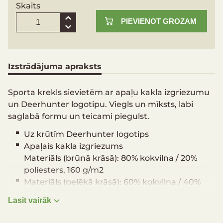
Skaits
PIEVIENOT GROZAM
Izstrādājuma apraksts
Sporta krekls sievietēm ar apaļu kakla izgriezumu
un Deerhunter logotipu. Viegls un mīksts, labi
saglabā formu un teicami piegulst.
Uz krūtīm Deerhunter logotips
Apaļais kakla izgriezums
Materiāls (brūnā krāsā): 80% kokvilna / 20%
poliesters, 160 g/m2
Materiāls (pelēkā krāsā): 60% kokvilna / 40%
poliesters, 160 g/m2
Lasīt vairāk
Iepakojumā ir 2 sporta krekli