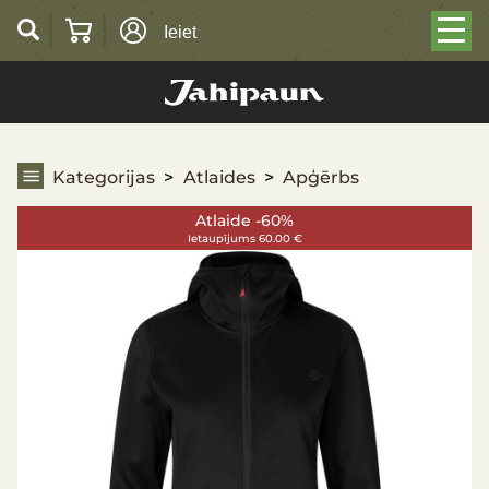
Ieiet
Apģērbs
Kategorijas
Atlaides
Apģērbs
Atlaide -60%
Ietaupījums 60.00 €