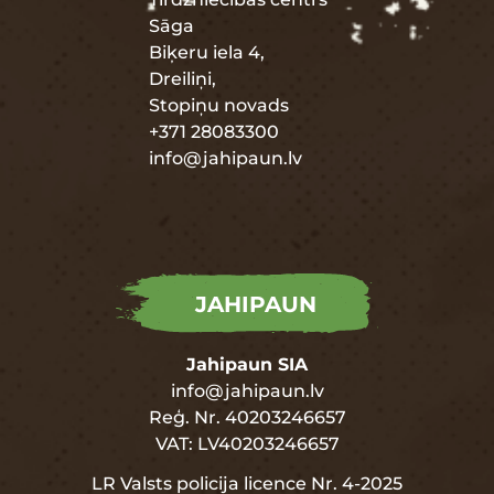
Sāga
Biķeru iela 4,
Dreiliņi,
Stopiņu novads
+371 28083300
info@jahipaun.lv
JAHIPAUN
Jahipaun SIA
info@jahipaun.lv
Reģ. Nr. 40203246657
VAT: LV40203246657
LR Valsts policija licence Nr. 4-2025