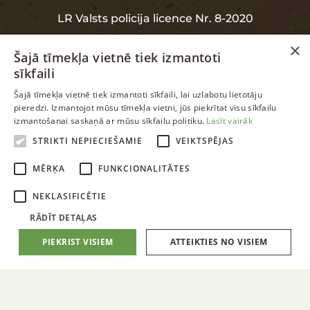
LR Valsts policija licence Nr. 8-2020
×
Šajā tīmekļa vietnē tiek izmantoti
sīkfaili
INFORMĀCIJA
LATVIAN
Šajā tīmekļa vietnē tiek izmantoti sīkfaili, lai uzlabotu lietotāju
pieredzi. Izmantojot mūsu tīmekļa vietni, jūs piekrītat visu sīkfailu
ENGLISH
izmantošanai saskaņā ar mūsu sīkfailu politiku.
Lasīt vairāk
Garantija
RUSSIAN
STRIKTI NEPIECIEŠAMIE
VEIKTSPĒJAS
Datu aizsardzība
LATVIAN
MĒRĶA
FUNKCIONALITĀTES
NEKLASIFICĒTIE
RĀDĪT DETAĻAS
PIEKRIST VISIEM
ATTEIKTIES NO VISIEM