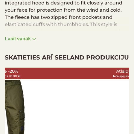
integrated hood is designed to fit closely around
your face for protection from the wind and cold.
The fleece has two zipped front pockets and
elasticated cuffs with thumbholes. This style is
designed in a slimmer fit so we recommend sizing
up for a regular fit.
Lasīt vairāk
Front pockets
SKATIETIES ARĪ SEELAND PRODUKCIJU
Full zip
Fitted hood with elastic edge binding
Elasticated cuff with thumb hole
Atlaide -47%
Ietaupījums 105.00 €
Main material: 100% Polyester Fleece