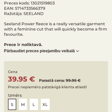
Preces kods: 13021519803
EAN: 5714733566379
Ražotājs: SEELAND
Seeland Power fleece is a really versatile garment
with a feminine cut that will quickly become a firm
favourite.
Prece ir noliktavā.
Pārbaudiet preces pieejamību veikalā
Cena
39.95 €
Parastā cena:
99.95 €
Precei nepiemēro patstāvīgā klienta atlaidi!
Izmērs
S
M
L
XL