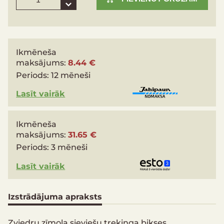
Ikmēneša
maksājums:
8.44 €
Periods:
12 mēneši
Lasīt vairāk
Ikmēneša
maksājums:
31.65 €
Periods:
3 mēneši
Lasīt vairāk
Izstrādājuma apraksts
Zviedru zīmola sieviešu trekinga bikses.