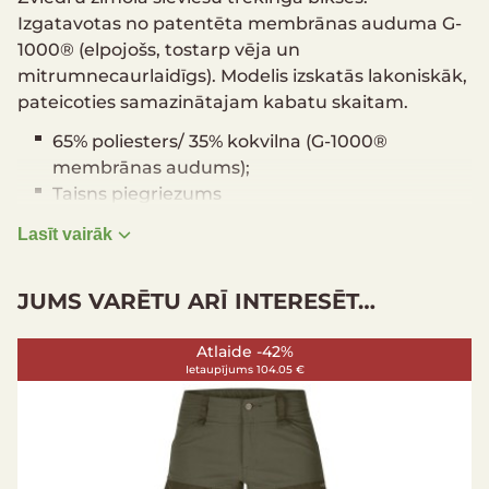
Izgatavotas no patentēta membrānas auduma G-
1000® (elpojošs, tostarp vēja un
mitrumnecaurlaidīgs). Modelis izskatās lakoniskāk,
pateicoties samazinātajam kabatu skaitam.
65% poliesters/ 35% kokvilna (G-1000®
membrānas audums);
Taisns piegriezums
Kabatas rokām, kartei, iekškabata telefonam,
Lasīt vairāk
daudzfunkcionālajam instrumentam un cirvim
Svars: 514 g (38. izmērs)
JUMS VARĒTU ARĪ INTERESĒT…
Var mazgāt veļas mašīnā
Neizmantot veļas mīkstinātāju
Ik pa laikam ir jāpārklāj ar vasku
Atlaide -42%
Ietaupījums 104.05 €
Kabatas uz ceļgaliem mīkstinošajiem
ieliktņiem (nav ietvertas komplektācijā)
Nefiksēts garums
Izmēru tabula