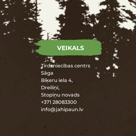
VEIKALS
Tirdzniecības centrs
Sāga
Biķeru iela 4,
Dreiliņi,
Stopiņu novads
+371 28083300
info@jahipaun.lv