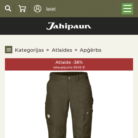
Ieiet
Apģērbs
Kategorijas
Atlaides
Apģērbs
Atlaide -38%
Ietaupījums 59.05 €