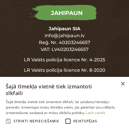
JAHIPAUN
Jahipaun SIA
info@jahipaun.lv
Reģ. Nr. 40203246657
VAT: LV40203246657
LR Valsts policija licence Nr. 4-2025
LR Valsts policija licence Nr. 8-2020
×
Šajā tīmekļa vietnē tiek izmantoti
sīkfaili
INFORMĀCIJA
LATVIAN
Šajā tīmekļa vietnē tiek izmantoti sīkfaili, lai uzlabotu lietotāju
pieredzi. Izmantojot mūsu tīmekļa vietni, jūs piekrītat visu sīkfailu
ENGLISH
izmantošanai saskaņā ar mūsu sīkfailu politiku.
Lasīt vairāk
Garantija
RUSSIAN
STRIKTI NEPIECIEŠAMIE
VEIKTSPĒJAS
Datu aizsardzība
LATVIAN