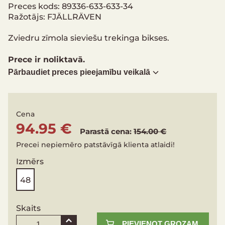
Preces kods: 89336-633-633-34
Ražotājs: FJÄLLRÄVEN
Zviedru zīmola sieviešu trekinga bikses.
Prece ir noliktavā.
Pārbaudiet preces pieejamību veikalā
Cena
94.95 €
Parastā cena:
154.00 €
Precei nepiemēro patstāvīgā klienta atlaidi!
Izmērs
48
Skaits
PIEVIENOT GROZAM