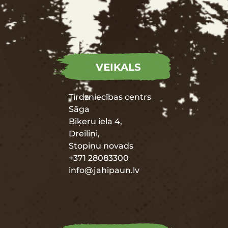
VEIKALS
Tirdzniecības centrs
Sāga
Biķeru iela 4,
Dreiliņi,
Stopiņu novads
+371 28083300
info@jahipaun.lv