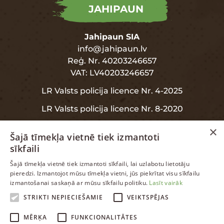
JAHIPAUN
Jahipaun SIA
info@jahipaun.lv
Reģ. Nr. 40203246657
VAT: LV40203246657
LR Valsts policija licence Nr. 4-2025
LR Valsts policija licence Nr. 8-2020
×
Šajā tīmekļa vietnē tiek izmantoti
sīkfaili
INFORMĀCIJA
LATVIAN
Šajā tīmekļa vietnē tiek izmantoti sīkfaili, lai uzlabotu lietotāju
pieredzi. Izmantojot mūsu tīmekļa vietni, jūs piekrītat visu sīkfailu
ENGLISH
izmantošanai saskaņā ar mūsu sīkfailu politiku.
Lasīt vairāk
Garantija
RUSSIAN
STRIKTI NEPIECIEŠAMIE
VEIKTSPĒJAS
Datu aizsardzība
LATVIAN
MĒRĶA
FUNKCIONALITĀTES