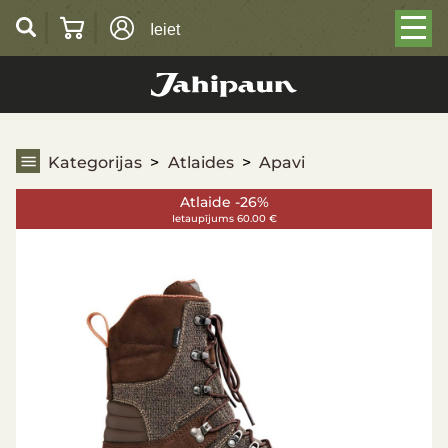
Ieiet
Apavi
Kategorijas
Atlaides
Apavi
Atlaide -26%
Ietaupījums 60.00 €