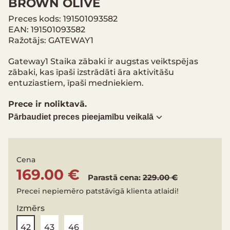
BROWN OLIVE
Preces kods: 191501093582
EAN: 191501093582
Ražotājs: GATEWAY1
Gateway1 Staika zābaki ir augstas veiktspējas
zābaki, kas īpaši izstrādāti āra aktivitāšu
entuziastiem, īpaši medniekiem.
Prece ir noliktavā.
Pārbaudiet preces pieejamību veikalā
Cena
169.00 €
Parastā cena:
229.00 €
Precei nepiemēro patstāvīgā klienta atlaidi!
Izmērs
42
43
46