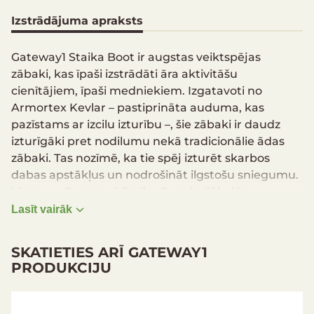
Izstrādājuma apraksts
Gateway1 Staika Boot ir augstas veiktspējas
zābaki, kas īpaši izstrādāti āra aktivitāšu
cienītājiem, īpaši medniekiem. Izgatavoti no
Armortex Kevlar – pastiprināta auduma, kas
pazīstams ar izcilu izturību –, šie zābaki ir daudz
izturīgāki pret nodilumu nekā tradicionālie ādas
zābaki. Tas nozīmē, ka tie spēj izturēt skarbos
dabas apstākļus un nodrošināt ilgstošu sniegumu.
Viena no Gateway1 Staika Boot izcilākajām
īpašībām ir to ātrā žūšana. Pateicoties
Lasīt vairāk
inovatīvajiem materiāliem, pēc garas dienas dabā
zābaki būs sausi jau pēc dažām stundām. Tas ir
SKATIETIES ARĪ GATEWAY1
īpaši svarīgi, jo mitri zābaki var radīt diskomfortu,
PRODUKCIJU
tulznas vai citas pēdu problēmas. Ar Gateway1
Staika Boot Jūs varat būt droši par sausām un
ērtām kājām pat mitros apstākļos.