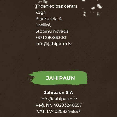
Tirdzniecības centrs
Sāga
Biķeru iela 4,
Dreiliņi,
Stopiņu novads
+371 28083300
info@jahipaun.lv
JAHIPAUN
Jahipaun SIA
info@jahipaun.lv
Reģ. Nr. 40203246657
VAT: LV40203246657