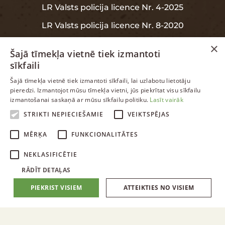
LR Valsts policija licence Nr. 4-2025
LR Valsts policija licence Nr. 8-2020
×
Šajā tīmekļa vietnē tiek izmantoti
sīkfaili
INFORMĀCIJA
LATVIAN
Šajā tīmekļa vietnē tiek izmantoti sīkfaili, lai uzlabotu lietotāju
pieredzi. Izmantojot mūsu tīmekļa vietni, jūs piekrītat visu sīkfailu
ENGLISH
izmantošanai saskaņā ar mūsu sīkfailu politiku.
Lasīt vairāk
Garantija
RUSSIAN
STRIKTI NEPIECIEŠAMIE
VEIKTSPĒJAS
Datu aizsardzība
LATVIAN
MĒRĶA
FUNKCIONALITĀTES
NEKLASIFICĒTIE
RĀDĪT DETAĻAS
PIEKRIST VISIEM
ATTEIKTIES NO VISIEM