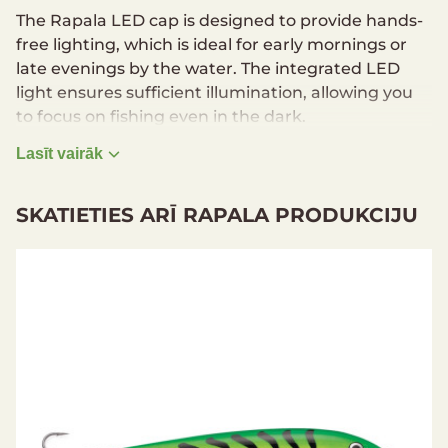
The Rapala LED cap is designed to provide hands-
free lighting, which is ideal for early mornings or
late evenings by the water. The integrated LED
light ensures sufficient illumination, allowing you
to focus on fishing even in the dark.
The hat’s adjustable size and high-quality material
Lasīt vairāk
ensure a comfortable fit for every head shape.
SKATIETIES ARĪ RAPALA PRODUKCIJU
Color: Gray/Camo
Size: Adjustable
Brightness: 48 lm
Light runtime: 40 h