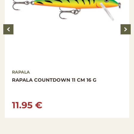
RAPALA
RAP
RAPALA COUNTDOWN 11 CM 16 G
RAP
SALT
11.95 €
5.