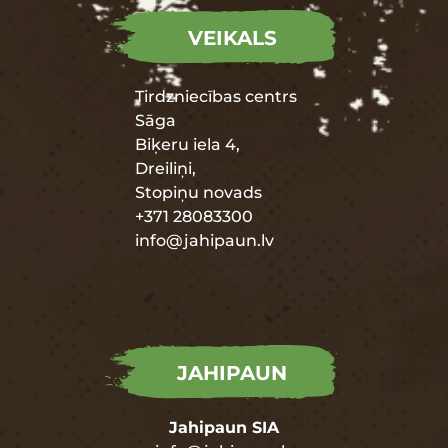
VEIKALS
Tirdzniecības centrs
Sāga
Biķeru iela 4,
Dreiliņi,
Stopiņu novads
+371 28083300
info@jahipaun.lv
JAHIPAUN
Jahipaun SIA