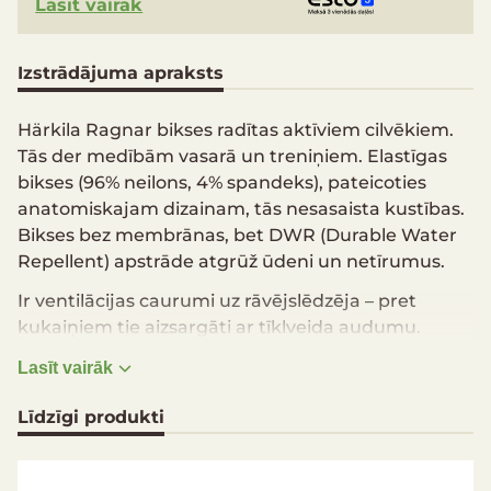
Lasīt vairāk
Izstrādājuma apraksts
Härkila Ragnar bikses radītas aktīviem cilvēkiem.
Tās der medībām vasarā un treniņiem. Elastīgas
bikses (96% neilons, 4% spandeks), pateicoties
anatomiskajam dizainam, tās nesasaista kustības.
Bikses bez membrānas, bet DWR (Durable Water
Repellent) apstrāde atgrūž ūdeni un netīrumus.
Ir ventilācijas caurumi uz rāvējslēdzēja – pret
kukaiņiem tie aizsargāti ar tīklveida audumu.
Priekšpusē divas kabatas, uz gurniem kabatas ar
Lasīt vairāk
rāvējslēdzēju, lai no tām nekas neizkristu fiziskas
aktivitātes laikā. Labajā kabatā uz gurna ielaidums
Līdzīgi produkti
četrām aptverēm. Potīšu zonā īpaši izturīga
auduma ielaidumi un līplentes platuma
regulēšanai. Regulēšanas siksniņas arī atrodas aiz