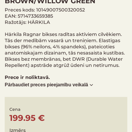
BROWN/WILLOW GREEN
Preces kods: 10149007500320052
EAN: 5714733659385
Ražotājs: HÄRKILA
Härkila Ragnar bikses radītas aktīviem cilvēkiem.
Tās der medībām vasarā un treniņiem. Elastīgas
bikses (96% neilons, 4% spandeks), pateicoties
anatomiskajam dizainam, tās nesasaista kustības.
Bikses bez membrānas, bet DWR (Durable Water
Repellent) apstrāde atgrūž ūdeni un netīrumus.
Prece ir noliktavā.
Pārbaudiet preces pieejamību veikalā
Cena
199.95 €
Izmērs