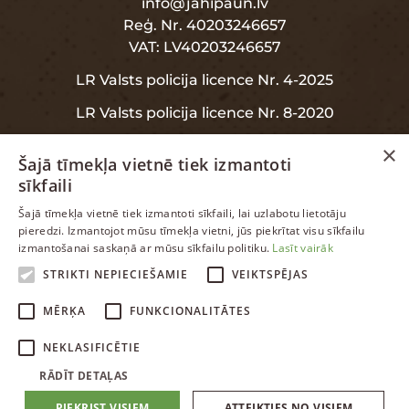
info@jahipaun.lv
Reģ. Nr. 40203246657
VAT: LV40203246657
LR Valsts policija licence Nr. 4-2025
LR Valsts policija licence Nr. 8-2020
×
Šajā tīmekļa vietnē tiek izmantoti
sīkfaili
INFORMĀCIJA
LATVIAN
Šajā tīmekļa vietnē tiek izmantoti sīkfaili, lai uzlabotu lietotāju
pieredzi. Izmantojot mūsu tīmekļa vietni, jūs piekrītat visu sīkfailu
ENGLISH
izmantošanai saskaņā ar mūsu sīkfailu politiku.
Lasīt vairāk
Garantija
RUSSIAN
STRIKTI NEPIECIEŠAMIE
VEIKTSPĒJAS
Datu aizsardzība
LATVIAN
MĒRĶA
FUNKCIONALITĀTES
NEKLASIFICĒTIE
RĀDĪT DETAĻAS
PIEKRIST VISIEM
ATTEIKTIES NO VISIEM