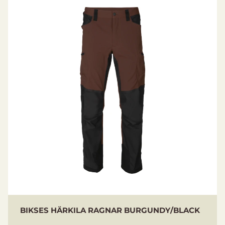
ceļgaliem. Jostas kreisajā pusē riņķis, pie kura var
kaut ko piekarināt, lai atbrīvotu rokas.
Jostas kreisajā pusē D veida riņķis
Priekšpusē kabatas ar rāvējslēdzēju
Uz gurniem kabatas ar rāvējslēdzēju
Uz rāvējslēdzējiem ventilācijas izgriezumi
Platuma regulēšana uz ceļgaliem
DWR apstrāde
Materiāls: 96% neilons, 4% spandeks, elastīgs
buraudekls
BIKSES HÄRKILA RAGNAR BURGUNDY/BLACK